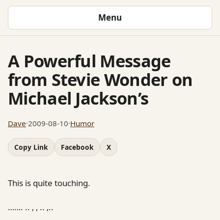
Menu
A Powerful Message
from Stevie Wonder on
Michael Jackson’s
Dave
·
2009-08-10
·
Humor
Copy Link
Facebook
X
This is quite touching.
……. .. ‚ ‚ .. ‚..