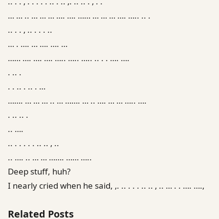
.. . . ‚ . . . . . .. . .. ‚. .. .. . ‚ . .
… … .. … … … …. …. …… … … … …. ….. .. .
.. . . ‚ .. . . . ..
… . …. … …. …. …
…… …. …. …. ….. ….. ….. .. . . …. ….
. .. .
. . .. . .. . …
……. … … … .. … ……. … .. …. … … ….. ….
. .. .. .
.. ….
.. . . . . . .. .. ‚ ..
.. …. .. … … ……. …… …..
Deep stuff, huh?
I nearly cried when he said, ‚. .. . . . .. .. ‚ .. … . . …. ….‚
Related Posts